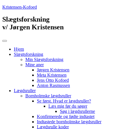
Kristensen-Kofoed
Slægtsforskning
v/ Jørgen Kristensen
Hjem
Slægtsforskning
Min Slægtsforskning
Mine aner
Jørgen Kristensen
Meta Kristensen
Jens Otto Kofoed
Anton Rasmussen
Lægdsruller
Bornholmske lægdsruller
Se først. Hvad er lægdsruller?
Læs mig før du søger
Søg i lægdsrullerne
Konfirmerede og fødte indtastet
Indtastede bornholmske lægdsruller
Lægdsrulle koder